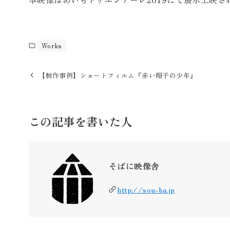
Works
【制作事例】ショートフィルム『赤い帽子の少年』
この記事を書いた人
そばに映像舎
http://sou-ba.jp