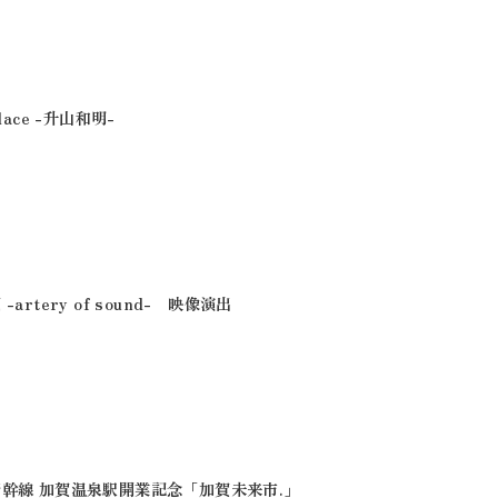
ace -升山和明-
rtery of sound- 映像演出
幹線 加賀温泉駅開業記念「加賀未来市.」