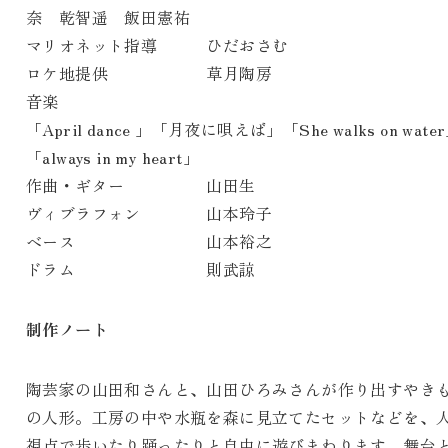
奈 乾智遥 飯田憲祐
マリオネット指導 ひだおさむ
ロケ地提供 草月陶房
音楽
「April dance 」「月夜に唄えば」「She walks on wate
「always in my heart」
作曲・ギター 山田生
ヴィブラフォン 山本玲子
ベース 山本裕之
ドラム 則武諒
制作ノート
陶芸家の山田和さんと、山田ひろみさんが作り出すやき
の人形。工房の中や水瓶を森に見立てたセットなどを、
視点で歩いたり踊ったりと自由に遊びまわります。舞台