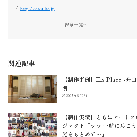
http://sou-ba.jp
記事一覧へ
関連記事
【制作事例】His Place -升
明-
2025年6月26日
【制作実績】ともにアートプ
ジェクト「ララ 一緒に歩こう
光をもとめて～」